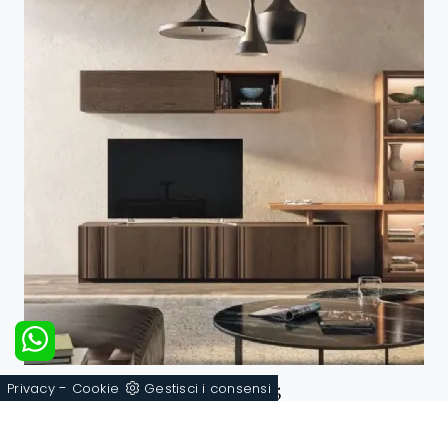
-
Rails MAG7535
Privacy
Cookie
Gestisci i consensi