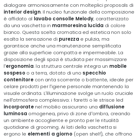
dialogare armoniosamente con molteplici proposals di
interior design
. Il nucleo funzionale della composizione
è affidato al
lavabo consolle Melody
, caratterizzato
da una vaschetta in
marmoresina lucida
di colore
bianco. Questa scelta cromatica ed estetica non solo
esalta la sensazione di
purezza
e pulizia, ma
garantisce anche una manutenzione semplificata
grazie alla superficie compatta e impermeabile. La
disposizione degli spazi è studiata per massimizzare
l’
ergonomia
: la struttura centrale integra un
mobile
sospeso
o a terra, dotato di uno
specchio
contenitore
con anta scorrente o battente, ideale per
celare prodotti per l’igiene personale mantenendo la
visuale ordinata. L’illuminazione svolge un ruolo cruciale
nell’atmosfera complessiva: i faretti o le strisce led
incorporate
nel mobilio assicurano una
diffusione
luminosa
omogenea, privo di zone d’ombra, creando
un ambiente accogliente e pronto per le ritualità
quotidiane di grooming. Ai lati della vaschetta si
ergono le
elementi a giorno
(open shelf), che offrono