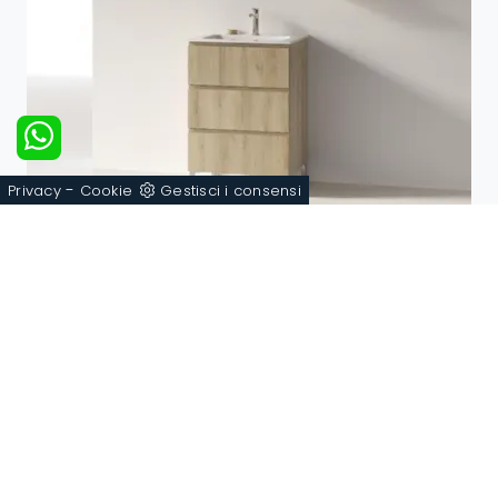
-
Privacy
Cookie
Gestisci i consensi
MINI-MO MM03