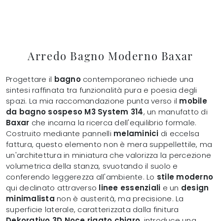
Arredo Bagno Moderno Baxar
Progettare il
bagno
contemporaneo richiede una
sintesi raffinata tra funzionalità pura e poesia degli
spazi. La mia raccomandazione punta verso il
mobile
da bagno sospeso M3 System 314
, un manufatto di
Baxar
che incarna la ricerca dell'equilibrio formale.
Costruito mediante pannelli
melaminici
di eccelsa
fattura, questo elemento non è mera suppellettile, ma
un'architettura in miniatura che valorizza la percezione
volumetrica della stanza, svuotando il suolo e
conferendo leggerezza all'ambiente. Lo
stile moderno
qui declinato attraverso
linee essenziali
e un
design
minimalista
non è austerità, ma precisione. La
superficie laterale, caratterizzata dalla finitura
Dekorativo 3D Noce rigato chiaro
, introduce una