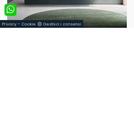
-
Privacy
Cookie
Gestisci i consensi
Des Evolution Deep Green 01