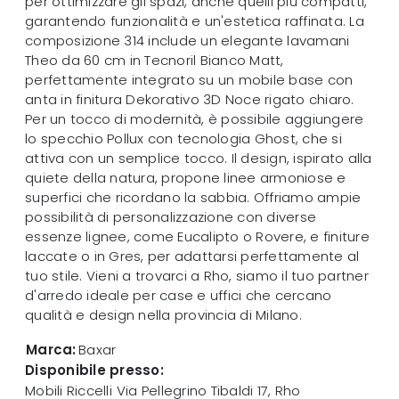
per ottimizzare gli spazi, anche quelli più compatti,
garantendo funzionalità e un'estetica raffinata. La
composizione 314 include un elegante lavamani
Theo da 60 cm in Tecnoril Bianco Matt,
perfettamente integrato su un mobile base con
anta in finitura Dekorativo 3D Noce rigato chiaro.
Per un tocco di modernità, è possibile aggiungere
lo specchio Pollux con tecnologia Ghost, che si
attiva con un semplice tocco. Il design, ispirato alla
quiete della natura, propone linee armoniose e
superfici che ricordano la sabbia. Offriamo ampie
possibilità di personalizzazione con diverse
essenze lignee, come Eucalipto o Rovere, e finiture
laccate o in Gres, per adattarsi perfettamente al
tuo stile. Vieni a trovarci a Rho, siamo il tuo partner
d'arredo ideale per case e uffici che cercano
qualità e design nella provincia di Milano.
Marca:
Baxar
Disponibile presso:
Mobili Riccelli
Via Pellegrino Tibaldi 17
,
Rho