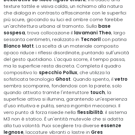
texture tattile e visiva calda, un richiamo alla natura
che dialoga in contrasto affascinante con le superfici
più scure, giocando su luci ed ombre come farebbe
un'architettura urbana al tramonto. Sulla
base
sospesa
, trova collocazione il
lavamani Theo
, largo
sessanta centimetri, realizzato in
Tecnoril
con patina
Bianco Matt
. La scelta di un materiale composito
opaco riduce i riflessi disordinate, puntando sull'unicità
del gesto quotidiano. L'acqua scorre, il tempo passa,
ma la superficie resta discreta. Completa il quadro
compositivo lo
specchio Pollux
, che utilizza la
sofisticata tecnologia
Ghost
. Quando spento, il
vetro
sembra scomparire, fondendosi con la parete; solo
quando attivato tramite l'interruttore
touch
, la
superficie attiva si illumina, garantendo un'esperienza
d'uso intuitiva e pulita, senza ingombri meccanici. Il
vero punto di forza risiede nella
flessibilità
: il sistema
M3 non è statico. È un'entità mutevole che si adatta
alla tua volontà. Puoi scegliere tra diverse
essenze
legnose
, laccature vibranti o lastre in
Gres