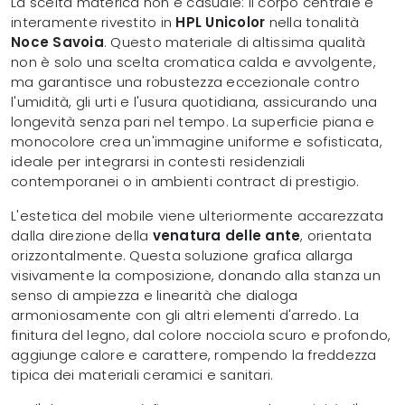
La scelta materica non è casuale: il corpo centrale è
interamente rivestito in
HPL Unicolor
nella tonalità
Noce Savoia
. Questo materiale di altissima qualità
non è solo una scelta cromatica calda e avvolgente,
ma garantisce una robustezza eccezionale contro
l'umidità, gli urti e l'usura quotidiana, assicurando una
longevità senza pari nel tempo. La superficie piana e
monocolore crea un'immagine uniforme e sofisticata,
ideale per integrarsi in contesti residenziali
contemporanei o in ambienti contract di prestigio.
L'estetica del mobile viene ulteriormente accarezzata
dalla direzione della
venatura delle ante
, orientata
orizzontalmente. Questa soluzione grafica allarga
visivamente la composizione, donando alla stanza un
senso di ampiezza e linearità che dialoga
armoniosamente con gli altri elementi d'arredo. La
finitura del legno, dal colore nocciola scuro e profondo,
aggiunge calore e carattere, rompendo la freddezza
tipica dei materiali ceramici e sanitari.