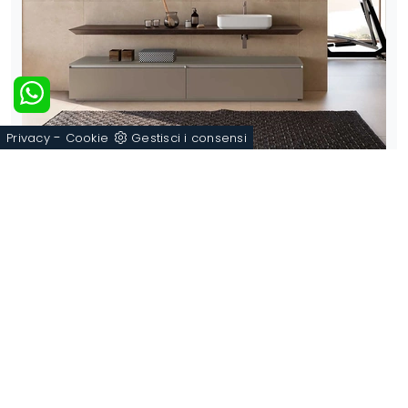
-
Privacy
Cookie
Gestisci i consensi
M1 System 132