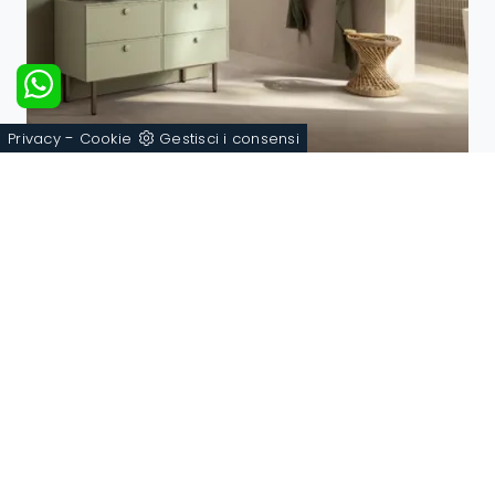
-
Privacy
Cookie
Gestisci i consensi
PICTA PC09