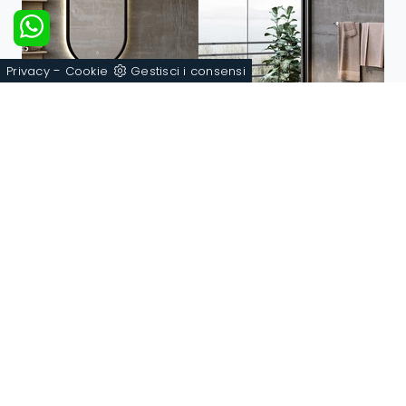
-
Privacy
Cookie
Gestisci i consensi
Block System Just C34