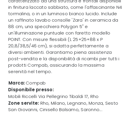
caratterizzato da una struttura e frontali disponibili
in finitura laccato sabbiato, come l'affascinante N4
tormalina, o in un luminoso bianco lucido. Include
un raffinato lavabo consolle 'Zara' in ceramica da
88 cm, una specchiera Polygon 5" e
un'illuminazione puntuale con faretto modello
POINT. Con misure flessibili (L 25+25+88 x P
20,8/38,5/46 cm), si adatta perfettamente a
diversi ambienti. Garantiamo piena assistenza
post-vendita e la disponibilità di ricambi per tutti i
prodotti Compab, assicurando la massima
serenità nel tempo.
Marca:
Compab
Disponibile presso:
Mobili Riccelli
Via Pellegrino Tibaldi 17
,
Rho
Zone servite:
Rho, Milano, Legnano, Monza, Sesto
San Giovanni, Cinisello Balsamo, Saronno...