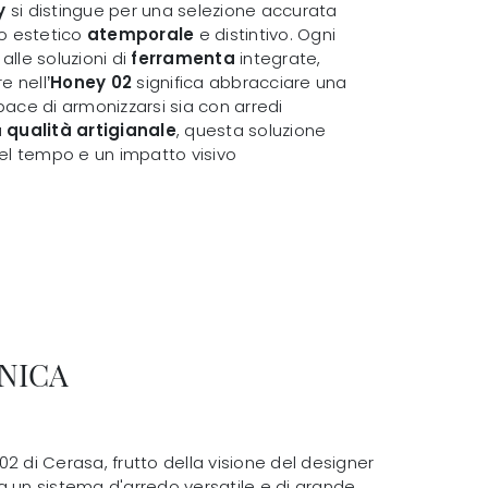
y
si distingue per una selezione accurata
o estetico
atemporale
e distintivo. Ogni
alle soluzioni di
ferramenta
integrate,
re nell’
Honey 02
significa abbracciare una
pace di armonizzarsi sia con arredi
a
qualità artigianale
, questa soluzione
el tempo e un impatto visivo
NICA
2 di Cerasa, frutto della visione del designer
a un sistema d'arredo versatile e di grande