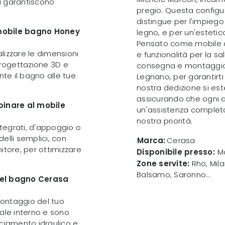
i garantiscono
pregio. Questa configur
distingue per l'impiego
 mobile bagno Honey
legno, e per un'estetica
Pensato come mobile a
alizzare le dimensioni
e funzionalità per la s
progettazione 3D e
consegna e montaggio p
te il bagno alle tue
Legnano, per garantirti
nostra dedizione si es
assicurando che ogni 
binare al mobile
un'assistenza completa 
nostra priorità.
ntegrati, d'appoggio o
elli semplici, con
Marca:
Cerasa
itore, per ottimizzare
Disponibile presso:
Mo
Zone servite:
Rho, Mila
Balsamo, Saronno...
del bagno Cerasa
 montaggio del tuo
ale interno e sono
acciamento idraulico e