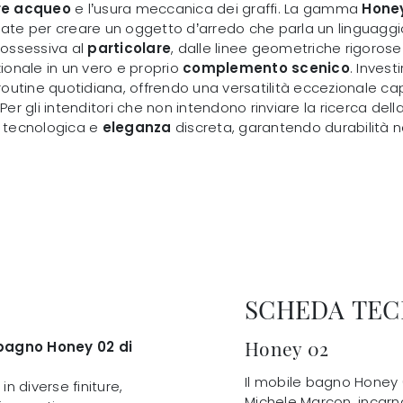
re acqueo
e l’usura meccanica dei graffi. La gamma
Hone
te per creare un oggetto d’arredo che parla un linguaggi
 ossessiva al
particolare
, dalle linee geometriche rigorose 
onale in un vero e proprio
complemento scenico
. Investi
routine quotidiana, offrendo una versatilità eccezionale ca
 Per gli intenditori che non intendono rinviare la ricerca dell
tecnologica e
eleganza
discreta, garantendo durabilità n
SCHEDA TEC
Honey 02
e bagno Honey 02 di
Il mobile bagno Honey 0
n diverse finiture,
Michele Marcon, incarn