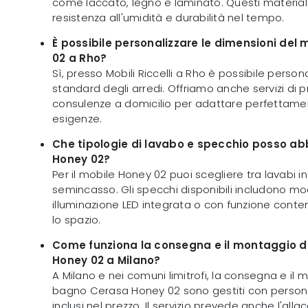
come laccato, legno e laminato. Questi material
resistenza all'umidità e durabilità nel tempo.
È possibile personalizzare le dimensioni del
02 a Rho?
Sì, presso Mobili Riccelli a Rho è possibile person
standard degli arredi. Offriamo anche servizi di 
consulenze a domicilio per adattare perfettamen
esigenze.
Che tipologie di lavabo e specchio posso ab
Honey 02?
Per il mobile Honey 02 puoi scegliere tra lavabi i
semincasso. Gli specchi disponibili includono mod
illuminazione LED integrata o con funzione conten
lo spazio.
Come funziona la consegna e il montaggio 
Honey 02 a Milano?
A Milano e nei comuni limitrofi, la consegna e il
bagno Cerasa Honey 02 sono gestiti con person
inclusi nel prezzo. Il servizio prevede anche l'all