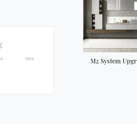
E
le
Stile
M2 System Upgr