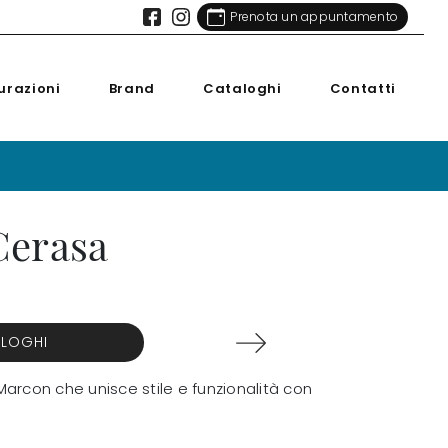
Prenota un appuntamento
urazioni
Brand
Cataloghi
Contatti
Cerasa
ALOGHI
rcon che unisce stile e funzionalità con