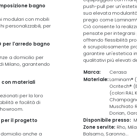
composizione bagno
push-pull per un'esteti
sua elevata modularità 
ni modulari con mobili
pregio come Laminam® e 
i personalizzabili, per
Ciò consente la realizz
pensate per integrarsi
offrendo flessibilità p
3D per l'arredo bagno
è scrupolosamente prog
garantire un'estetica
enze a domicilio per
qualitativi più elevati d
 di Milano, garantendo
Marca:
Cerasa
Materiale:
Laminam® (Ca
 con materiali
Ocritech® (
(colori RAL 
ezionati per la loro
Champagne, 
ilità e facilità di
Muschiato RA
n showroom.
Dorian, Gar
Disponibile presso:
M
 per il progetto
Zone servite:
Rho, Mila
 a domicilio anche a
Balsamo, Saronno...