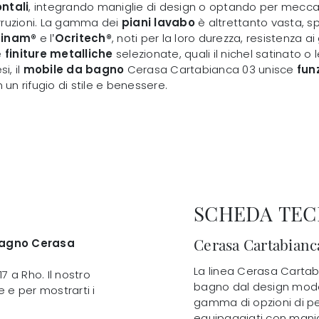
ontali
, integrando maniglie di design o optando per mecc
erruzioni. La gamma dei
piani lavabo
è altrettanto vasta, s
inam®
e l’
Ocritech®
, noti per la loro durezza, resistenza a
e
finiture metalliche
selezionate, quali il nichel satinato
i, il
mobile da bagno
Cerasa Cartabianca 03 unisce
fun
 un rifugio di stile e benessere.
SCHEDA TEC
Cerasa Cartabianc
 bagno Cerasa
La linea Cerasa Cartab
 17 a Rho. Il nostro
bagno dal design mode
 e per mostrarti i
gamma di opzioni di pe
equipaggiati con manig