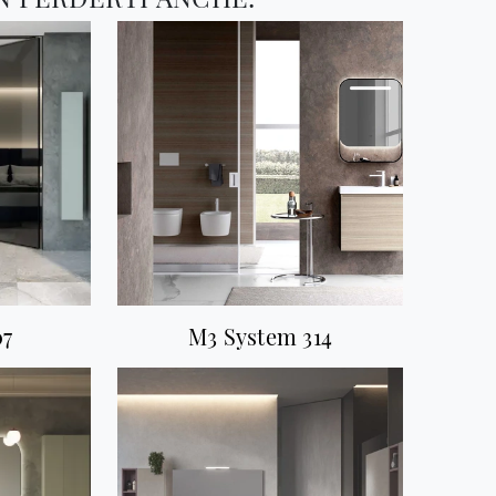
07
M3 System 314