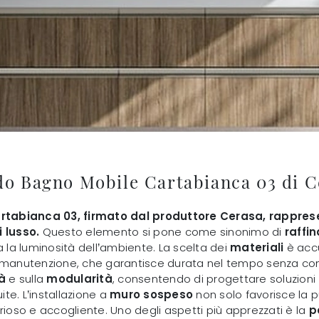
do Bagno Mobile Cartabianca 03 di C
rtabianca 03, firmato dal produttore Cerasa, rapprese
 lusso.
Questo elemento si pone come sinonimo di
raffi
a la luminosità dell’ambiente. La scelta dei
materiali
è accu
 manutenzione, che garantisce durata nel tempo senza comp
tà
e sulla
modularità
, consentendo di progettare soluzioni
ite. L’installazione a
muro sospeso
non solo favorisce la p
rioso e accogliente. Uno degli aspetti più apprezzati è la
p