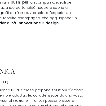
anismi
push-pull
a scomparsa, ideali per
paziando da tonalità neutre e sobrie a
i graffi e all’usura. Completa l’esperienza
 o le tonalità champagne, che aggiungono un
zionalità
,
innovazione
e
design
NICA
a 03
ianca 03 di Cerasa propone soluzioni d'arredo
rno e adattabile, caratterizzate da una vasta
rsonalizzazione. I frontali possono essere
lie selezionate o con un sistema di apertura