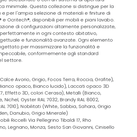
ca minimale. Questa collezione si distingue per la
e per l'ampia selezione di materiali e finiture di
Ocritech®, disponibili per mobili e piani lavabo.
azione di configurazioni altamente personalizzate,
 perfettamente in ogni contesto abitativo,
rogettuale e funzionalità avanzate. Ogni elemento
ettato per massimizzare la funzionalità e
 impeccabile, conformemente agli standard
el settore.
lce Avorio, Grigio, Focos Terra, Roccia, Grafite),
Bianco opaco, Bianco lucido), Laccati opaco 3D
K7, Effetto 3D, colori Cerasa), Metalli (Bianco,
Nichel, Oyster RAL 7032, Brandy RAL 8002,
L 7010), Nobilitati (White, Sabbia, Sahara, Grigio
den, Danubio, Grigio Minerale)
obili Riccelli
Via Pellegrino Tibaldi 17
,
Rho
no, Legnano, Monza, Sesto San Giovanni, Cinisello