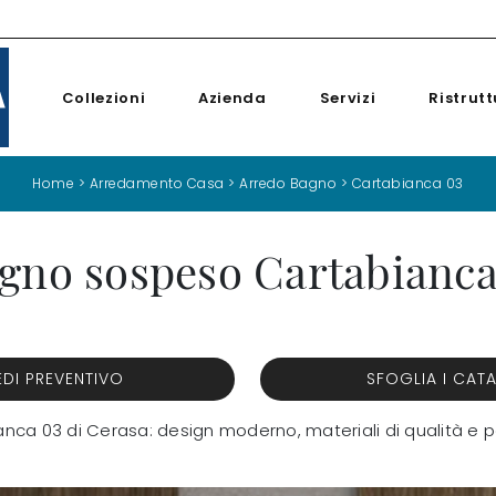
Collezioni
Azienda
Servizi
Ristrutt
Home
>
Arredamento Casa
>
Arredo Bagno
>
Cartabianca 03
gno sospeso Cartabianca
EDI PREVENTIVO
SFOGLIA I CAT
nca 03 di Cerasa: design moderno, materiali di qualità e p