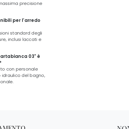
a massima precisione
ibili per l'arredo
sioni standard degli
e, inclusi laccati e
Cartabianca 03" è
?
tito con personale
o idraulico del bagno,
ionale.
TAMENTO
NO