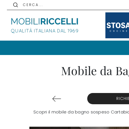
C E R C A . . .
Mobile da Ba
RICHI
Scopri il mobile da bagno sospeso Cartabia