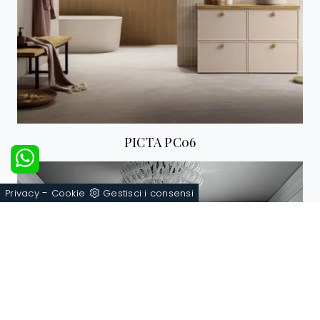
PICTA PC06
-
Privacy
Cookie
Gestisci i consensi