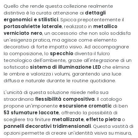
Quello che rende questa collezione realmente
distintiva è la curata attenzione ai
dettagli
ergonomici e stilistici
. Spicca prepotentemente il
portasalviette laterale
, realizzato in
metallico
verniciato nero
, un accessorio che non solo soddisfa
un'esigenza pratica, ma agisce come elemento
decorativo di forte impatto visivo. Ad accompagnare
la composizione, lo
specchio
diventa il fulcro
tecnologico dell'ambiente, grazie all'integrazione di un
sofisticato
sistema di illuminazione LED
che elimina
le ombre e valorizza i volumi, garantendo una luce
diffusa e naturale durante le routine quotidiane.
L'unicità di questa soluzione risiede nella sua
straordinaria
flessibilità compositiva
. Il catalogo
propone un'imponente
escursione cromatic
di ben
53 sfumature laccate
, offrendo la possibilità di
scegliere tra finiture
metallizzate
,
effetto pietra
o
pannelli decorativi tridimensionali
. Questa vastità di
opzioni permette di creare un'identità visiva su misura,