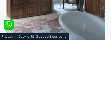
-
Privacy
Cookie
Gestisci i consensi
DIAMANTE DM16A