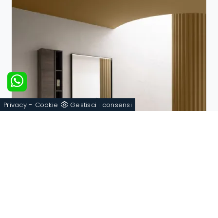
-
Privacy
Cookie
Gestisci i consensi
B-GO BG011