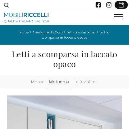
>
>
>
Home
Arredamento Casa
Letti a scomparsa
Letti a
scomparsa in laccato opaco
Letti a scomparsa in laccato
opaco
Marca
Materiale
I più visti a :