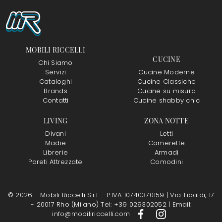
MOBILI RICCELLI
CUCINE
Chi Siamo
Servizi
Cucine Moderne
Cataloghi
Cucine Classiche
Brands
Cucine su misura
Contatti
Cucine shabby chic
LIVING
ZONA NOTTE
Divani
Letti
Madie
Camerette
Librerie
Armadi
Pareti Attrezzate
Comodini
© 2026 - Mobili Riccelli S.r.l. - P.IVA 10740370159 |
Via Tibaldi, 17
- 20017 Rho (Milano)
Tel: +39 029302052
|
Email:
info@mobiliriccelli.com