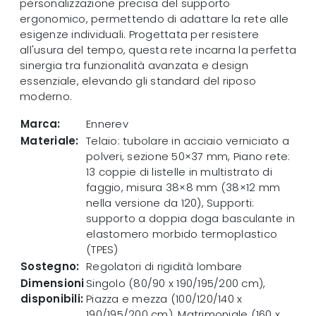
personalizzazione precisa del supporto
ergonomico, permettendo di adattare la rete alle
esigenze individuali. Progettata per resistere
all'usura del tempo, questa rete incarna la perfetta
sinergia tra funzionalità avanzata e design
essenziale, elevando gli standard del riposo
moderno.
Marca:
Ennerev
Materiale:
Telaio: tubolare in acciaio verniciato a
polveri, sezione 50×37 mm, Piano rete:
13 coppie di listelle in multistrato di
faggio, misura 38×8 mm (38×12 mm
nella versione da 120), Supporti:
supporto a doppia doga basculante in
elastomero morbido termoplastico
(TPES)
Sostegno:
Regolatori di rigidità lombare
Dimensioni
Singolo (80/90 x 190/195/200 cm),
disponibili:
Piazza e mezza (100/120/140 x
190/195/200 cm), Matrimoniale (160 x