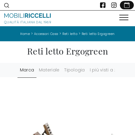
>
>
>
Home
Accessori Casa
Reti letto
Reti letto Ergogreen
Reti letto Ergogreen
Marca
Materiale
Tipologia
I più visti a :