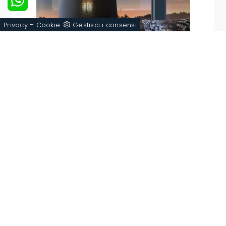
-
Privacy
Cookie
Gestisci i consensi
Hygge da tavolo