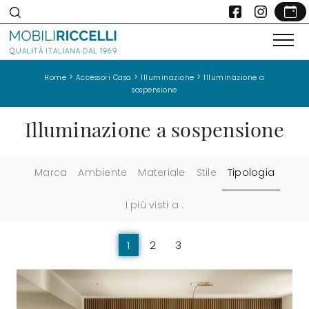
>
>
>
Home
Accessori Casa
Illuminazione
Illuminazione a
sospensione
Illuminazione a sospensione
Marca
Ambiente
Materiale
Stile
Tipologia
I più visti a :
1
2
3