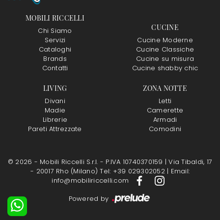
MOBILI RICCELLI
CUCINE
Chi Siamo
Servizi
Cucine Moderne
Cataloghi
Cucine Classiche
Brands
Cucine su misura
Contatti
Cucine shabby chic
LIVING
ZONA NOTTE
Divani
Letti
Madie
Camerette
Librerie
Armadi
Pareti Attrezzate
Comodini
© 2026 - Mobili Riccelli S.r.l. - P.IVA 10740370159 |
Via Tibaldi, 17
- 20017 Rho (Milano)
Tel: +39 029302052
|
Email:
info@mobiliriccelli.com
Powered by