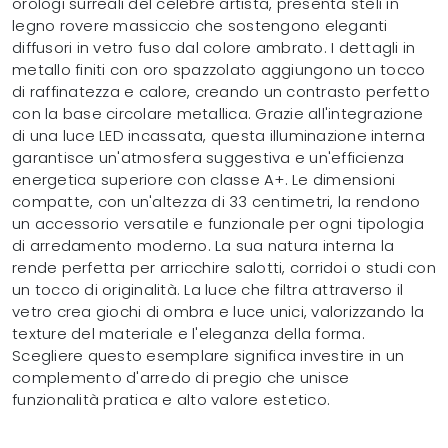
orologi surreali del celebre artista, presenta steli in
legno rovere massiccio che sostengono eleganti
diffusori in vetro fuso dal colore ambrato. I dettagli in
metallo finiti con oro spazzolato aggiungono un tocco
di raffinatezza e calore, creando un contrasto perfetto
con la base circolare metallica. Grazie all'integrazione
di una luce LED incassata, questa illuminazione interna
garantisce un'atmosfera suggestiva e un'efficienza
energetica superiore con classe A+. Le dimensioni
compatte, con un'altezza di 33 centimetri, la rendono
un accessorio versatile e funzionale per ogni tipologia
di arredamento moderno. La sua natura interna la
rende perfetta per arricchire salotti, corridoi o studi con
un tocco di originalità. La luce che filtra attraverso il
vetro crea giochi di ombra e luce unici, valorizzando la
texture del materiale e l'eleganza della forma.
Scegliere questo esemplare significa investire in un
complemento d'arredo di pregio che unisce
funzionalità pratica e alto valore estetico.