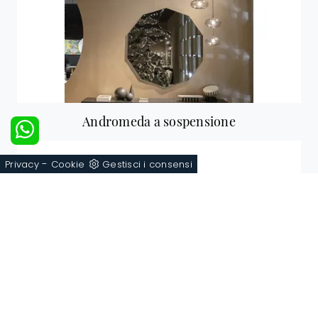
Andromeda a sospensione
-
Privacy
Cookie
Gestisci i consensi