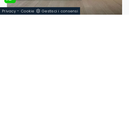
-
Privacy
Cookie
Gestisci i consensi
Dolcevita 03