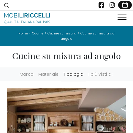
>
>
>
Home
Cucine
Cucine su misura
Cucine su misura ad
angolo
Cucine su misura ad angolo
Marca
Materiale
Tipologia
I più visti a :