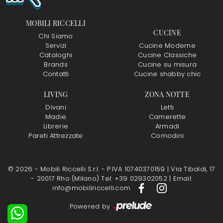
MOBILI RICCELLI
CUCINE
Chi Siamo
Servizi
Cucine Moderne
Cataloghi
Cucine Classiche
Brands
Cucine su misura
Contatti
Cucine shabby chic
LIVING
ZONA NOTTE
Divani
Letti
Madie
Camerette
Librerie
Armadi
Pareti Attrezzate
Comodini
© 2026 - Mobili Riccelli S.r.l. - P.IVA 10740370159 |
Via Tibaldi, 17
- 20017 Rho (Milano)
Tel: +39 029302052
|
Email:
info@mobiliriccelli.com
Powered by